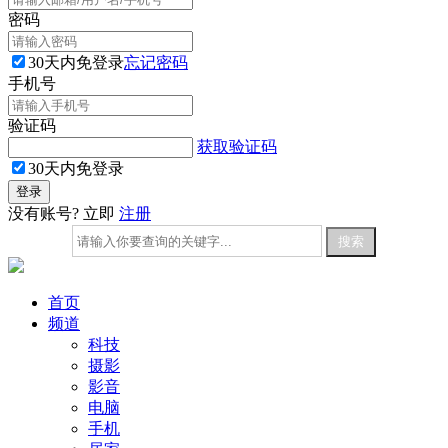
密码
30天内免登录
忘记密码
手机号
验证码
获取验证码
30天内免登录
没有账号? 立即
注册
首页
频道
科技
摄影
影音
电脑
手机