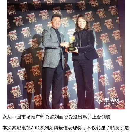
索尼中国市场推广部总监刘丽贤受邀出席并上台领奖
本次索尼电视Z9D系列荣膺最佳表现奖，不仅彰显了精英阶层