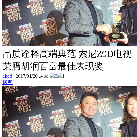
品质诠释高端典范 索尼Z9D电视
荣膺胡润百富最佳表现奖
alsed
|
2017/01/20 居家
0
1
居家