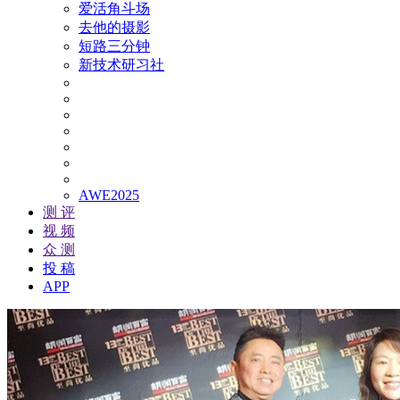
爱活角斗场
去他的摄影
短路三分钟
新技术研习社
AWE2025
测 评
视 频
众 测
投 稿
APP