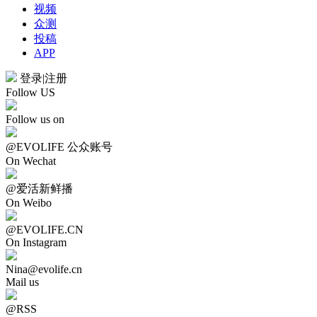
视频
众测
投稿
APP
登录
|
注册
Follow US
Follow us on
@EVOLIFE 公众账号
On Wechat
@爱活新鲜播
On Weibo
@EVOLIFE.CN
On Instagram
Nina@evolife.cn
Mail us
@RSS