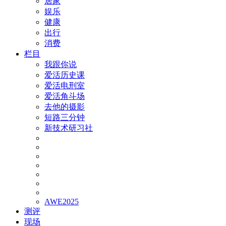
居家
娱乐
健康
出行
消费
栏目
我跟你说
爱活历史课
爱活电刑室
爱活角斗场
去他的摄影
短路三分钟
新技术研习社
AWE2025
测评
现场