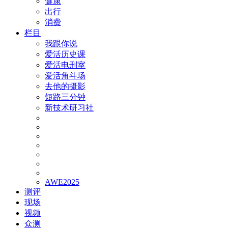
健康
出行
消费
栏目
我跟你说
爱活历史课
爱活电刑室
爱活角斗场
去他的摄影
短路三分钟
新技术研习社
AWE2025
测评
现场
视频
众测