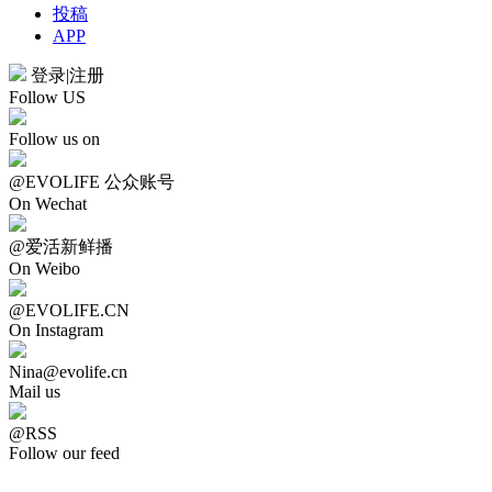
投稿
APP
登录
|
注册
Follow US
Follow us on
@EVOLIFE 公众账号
On Wechat
@爱活新鲜播
On Weibo
@EVOLIFE.CN
On Instagram
Nina@evolife.cn
Mail us
@RSS
Follow our feed