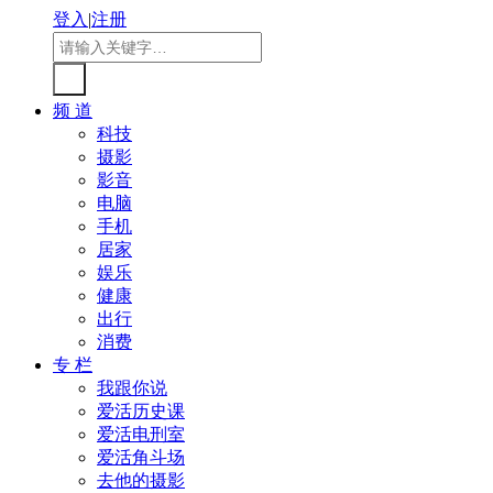
登入
|
注册
频 道
科技
摄影
影音
电脑
手机
居家
娱乐
健康
出行
消费
专 栏
我跟你说
爱活历史课
爱活电刑室
爱活角斗场
去他的摄影