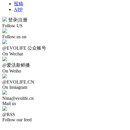
投稿
APP
登录
|
注册
Follow US
Follow us on
@EVOLIFE 公众账号
On Wechat
@爱活新鲜播
On Weibo
@EVOLIFE.CN
On Instagram
Nina@evolife.cn
Mail us
@RSS
Follow our feed