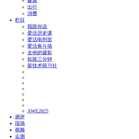
健康
出行
消费
栏目
我跟你说
爱活历史课
爱活电刑室
爱活角斗场
去他的摄影
短路三分钟
新技术研习社
AWE2025
测评
现场
视频
众测