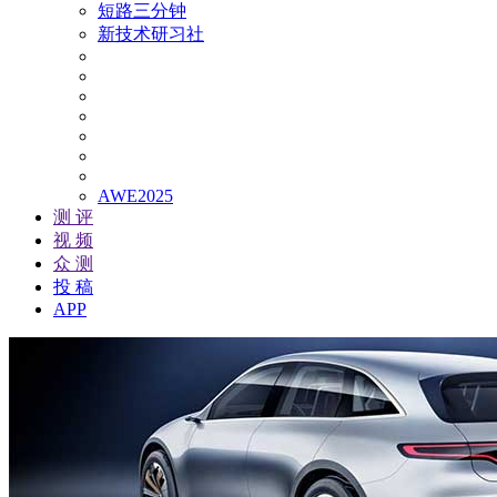
短路三分钟
新技术研习社
AWE2025
测 评
视 频
众 测
投 稿
APP