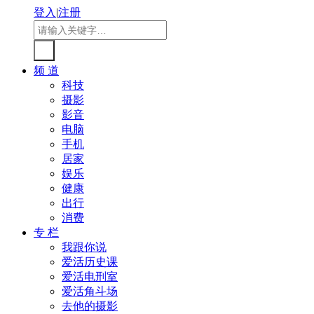
登入
|
注册
频 道
科技
摄影
影音
电脑
手机
居家
娱乐
健康
出行
消费
专 栏
我跟你说
爱活历史课
爱活电刑室
爱活角斗场
去他的摄影