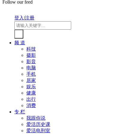
Follow our feed
登入
|
注册
频 道
科技
摄影
影音
电脑
手机
居家
娱乐
健康
出行
消费
专 栏
我跟你说
爱活历史课
爱活电刑室