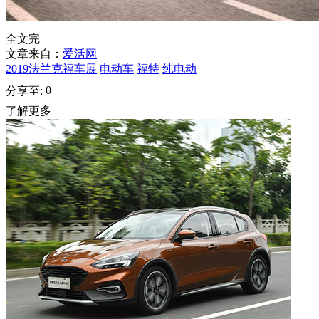
全文完
文章来自：
爱活网
2019法兰克福车展
电动车
福特
纯电动
0
分享至:
了解更多