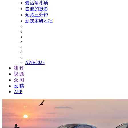
爱活角斗场
去他的摄影
短路三分钟
新技术研习社
AWE2025
测 评
视 频
众 测
投 稿
APP