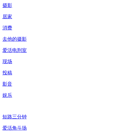
摄影
居家
消费
去他的摄影
爱活电刑室
现场
投稿
影音
娱乐
短路三分钟
爱活角斗场