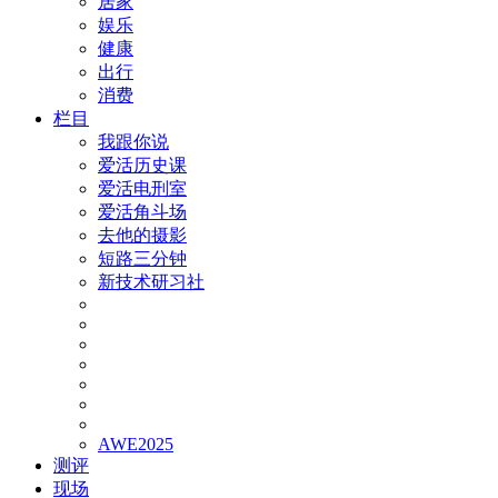
居家
娱乐
健康
出行
消费
栏目
我跟你说
爱活历史课
爱活电刑室
爱活角斗场
去他的摄影
短路三分钟
新技术研习社
AWE2025
测评
现场