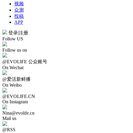
视频
众测
投稿
APP
登录
|
注册
Follow US
Follow us on
@EVOLIFE 公众账号
On Wechat
@爱活新鲜播
On Weibo
@EVOLIFE.CN
On Instagram
Nina@evolife.cn
Mail us
@RSS