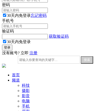
密码
30天内免登录
忘记密码
手机号
验证码
获取验证码
30天内免登录
没有账号? 立即
注册
首页
频道
科技
摄影
影音
电脑
手机