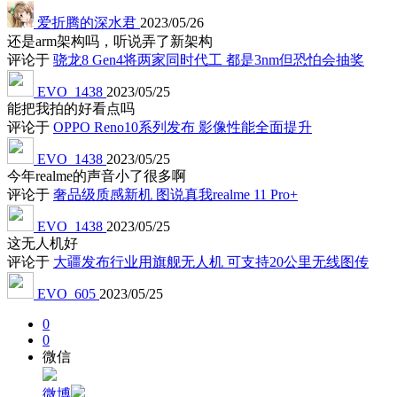
爱折腾的深水君
2023/05/26
还是arm架构吗，听说弄了新架构
评论于
骁龙8 Gen4将两家同时代工 都是3nm但恐怕会抽奖
EVO_1438
2023/05/25
能把我拍的好看点吗
评论于
OPPO Reno10系列发布 影像性能全面提升
EVO_1438
2023/05/25
今年realme的声音小了很多啊
评论于
奢品级质感新机 图说真我realme 11 Pro+
EVO_1438
2023/05/25
这无人机好
评论于
大疆发布行业用旗舰无人机 可支持20公里无线图传
EVO_605
2023/05/25
0
0
微信
微博