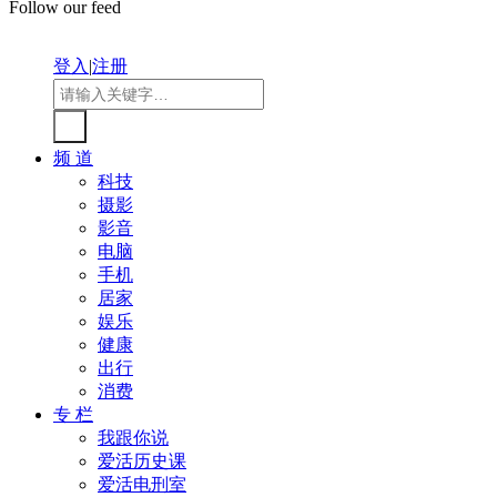
Follow our feed
登入
|
注册
频 道
科技
摄影
影音
电脑
手机
居家
娱乐
健康
出行
消费
专 栏
我跟你说
爱活历史课
爱活电刑室