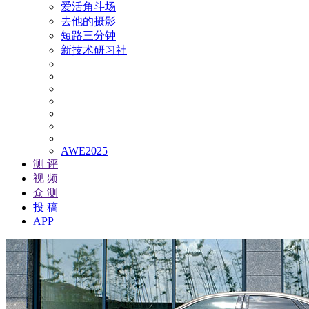
爱活角斗场
去他的摄影
短路三分钟
新技术研习社
AWE2025
测 评
视 频
众 测
投 稿
APP