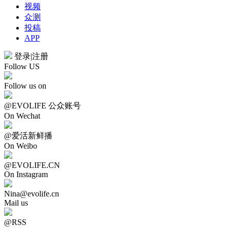
视频
众测
投稿
APP
登录
|
注册
Follow US
Follow us on
@EVOLIFE 公众账号
On Wechat
@爱活新鲜播
On Weibo
@EVOLIFE.CN
On Instagram
Nina@evolife.cn
Mail us
@RSS