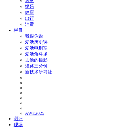
居家
娱乐
健康
出行
消费
栏目
我跟你说
爱活历史课
爱活电刑室
爱活角斗场
去他的摄影
短路三分钟
新技术研习社
AWE2025
测评
现场