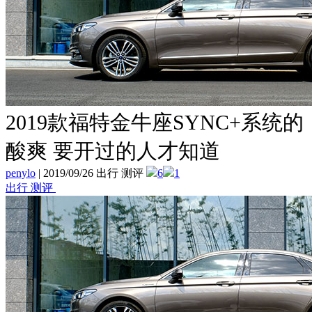
2019款福特金牛座SYNC+系统的
酸爽 要开过的人才知道
penylo
|
2019/09/26 出行 测评
6
1
出行 测评