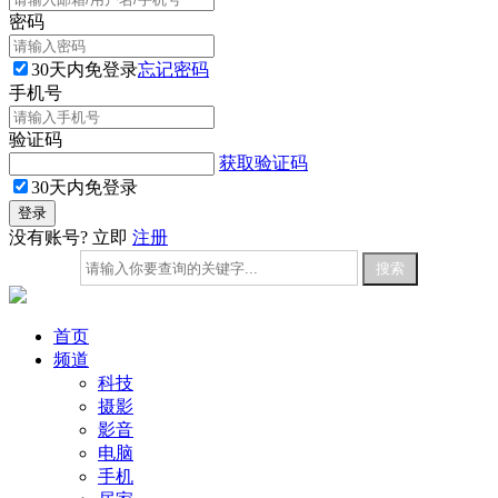
密码
30天内免登录
忘记密码
手机号
验证码
获取验证码
30天内免登录
没有账号? 立即
注册
首页
频道
科技
摄影
影音
电脑
手机