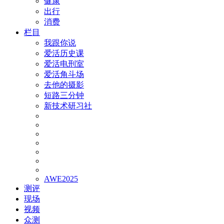
健康
出行
消费
栏目
我跟你说
爱活历史课
爱活电刑室
爱活角斗场
去他的摄影
短路三分钟
新技术研习社
AWE2025
测评
现场
视频
众测