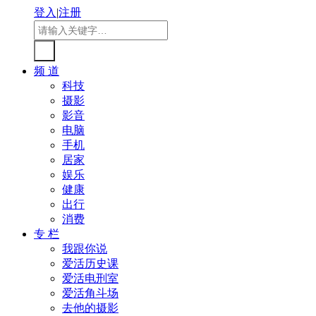
登入
|
注册
频 道
科技
摄影
影音
电脑
手机
居家
娱乐
健康
出行
消费
专 栏
我跟你说
爱活历史课
爱活电刑室
爱活角斗场
去他的摄影