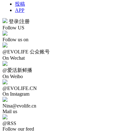
投稿
APP
登录
|
注册
Follow US
Follow us on
@EVOLIFE 公众账号
On Wechat
@爱活新鲜播
On Weibo
@EVOLIFE.CN
On Instagram
Nina@evolife.cn
Mail us
@RSS
Follow our feed