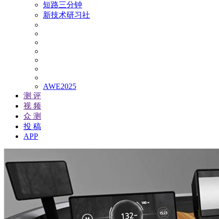
短路三分钟
新技术研习社
AWE2025
测 评
视 频
众 测
投 稿
APP