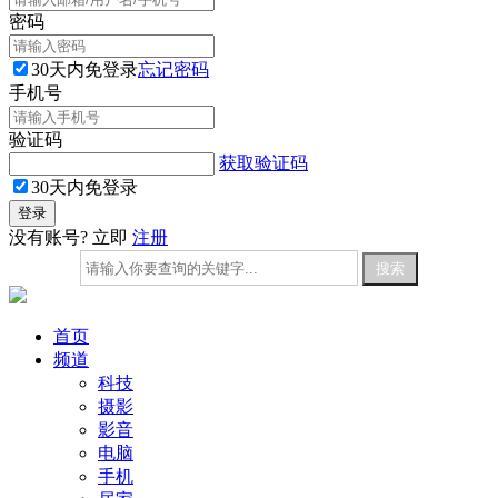
密码
30天内免登录
忘记密码
手机号
验证码
获取验证码
30天内免登录
没有账号? 立即
注册
首页
频道
科技
摄影
影音
电脑
手机