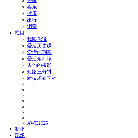
居家
娱乐
健康
出行
消费
栏目
我跟你说
爱活历史课
爱活电刑室
爱活角斗场
去他的摄影
短路三分钟
新技术研习社
AWE2025
测评
现场