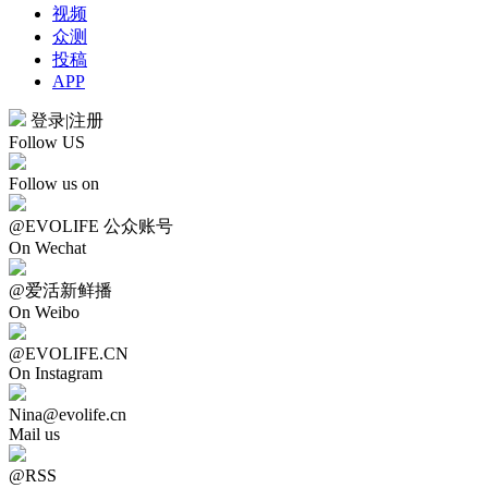
视频
众测
投稿
APP
登录
|
注册
Follow US
Follow us on
@EVOLIFE 公众账号
On Wechat
@爱活新鲜播
On Weibo
@EVOLIFE.CN
On Instagram
Nina@evolife.cn
Mail us
@RSS