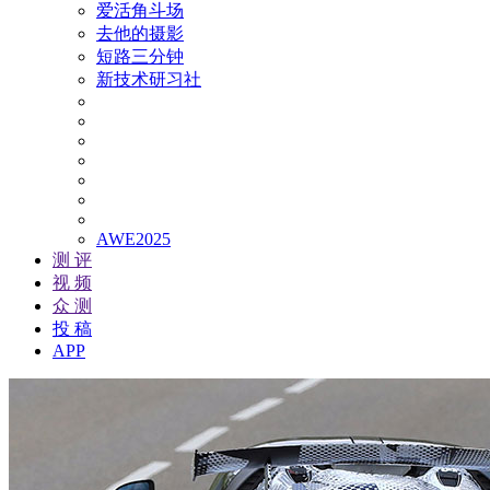
爱活角斗场
去他的摄影
短路三分钟
新技术研习社
AWE2025
测 评
视 频
众 测
投 稿
APP