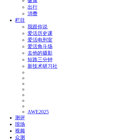
健康
出行
消费
栏目
我跟你说
爱活历史课
爱活电刑室
爱活角斗场
去他的摄影
短路三分钟
新技术研习社
AWE2025
测评
现场
视频
众测