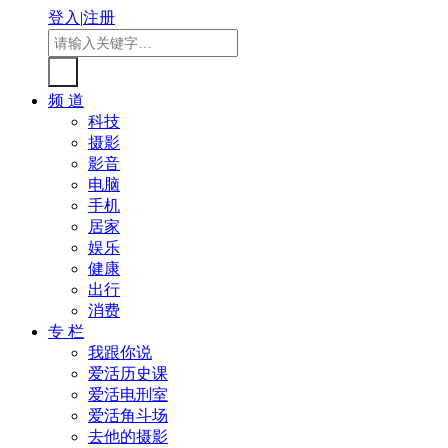
登入
|
注册
频 道
科技
摄影
影音
电脑
手机
居家
娱乐
健康
出行
消费
专 栏
我跟你说
爱活历史课
爱活电刑室
爱活角斗场
去他的摄影