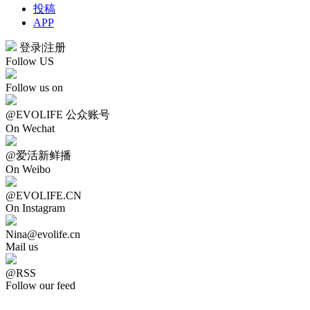
投稿
APP
登录
|
注册
Follow US
Follow us on
@EVOLIFE 公众账号
On Wechat
@爱活新鲜播
On Weibo
@EVOLIFE.CN
On Instagram
Nina@evolife.cn
Mail us
@RSS
Follow our feed