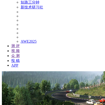
短路三分钟
新技术研习社
AWE2025
测 评
视 频
众 测
投 稿
APP