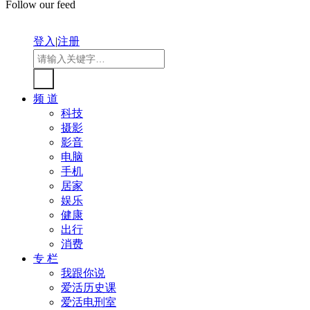
Follow our feed
登入
|
注册
频 道
科技
摄影
影音
电脑
手机
居家
娱乐
健康
出行
消费
专 栏
我跟你说
爱活历史课
爱活电刑室