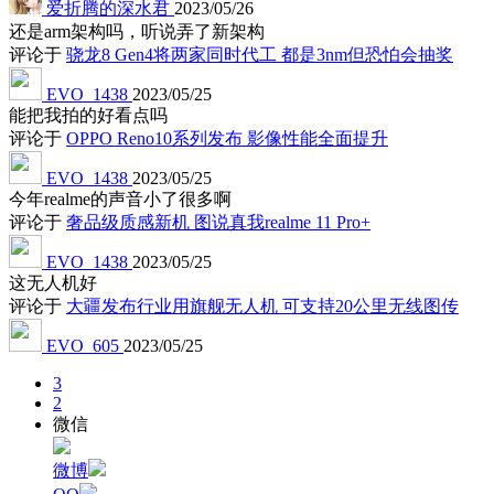
爱折腾的深水君
2023/05/26
还是arm架构吗，听说弄了新架构
评论于
骁龙8 Gen4将两家同时代工 都是3nm但恐怕会抽奖
EVO_1438
2023/05/25
能把我拍的好看点吗
评论于
OPPO Reno10系列发布 影像性能全面提升
EVO_1438
2023/05/25
今年realme的声音小了很多啊
评论于
奢品级质感新机 图说真我realme 11 Pro+
EVO_1438
2023/05/25
这无人机好
评论于
大疆发布行业用旗舰无人机 可支持20公里无线图传
EVO_605
2023/05/25
3
2
微信
微博