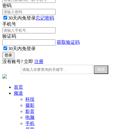
密码
30天内免登录
忘记密码
手机号
验证码
获取验证码
30天内免登录
没有账号? 立即
注册
首页
频道
科技
摄影
影音
电脑
手机