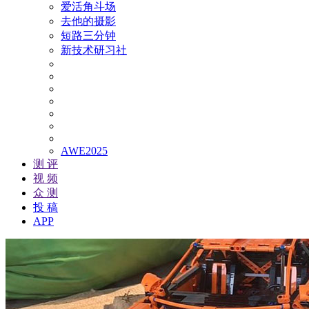
爱活角斗场
去他的摄影
短路三分钟
新技术研习社
AWE2025
测 评
视 频
众 测
投 稿
APP