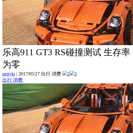
乐高911 GT3 RS碰撞测试 生存率
为零
penylo
|
2017/05/27 出行 消费
2
3
出行 消费