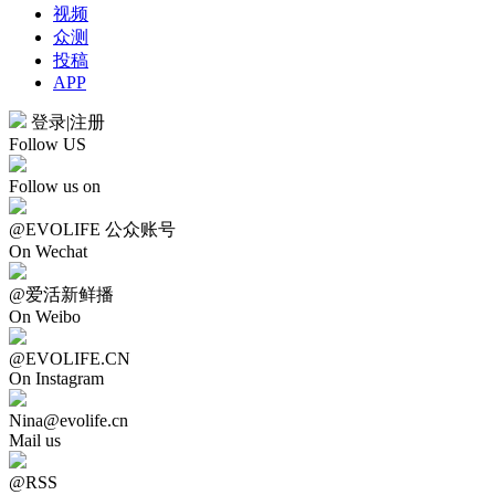
视频
众测
投稿
APP
登录
|
注册
Follow US
Follow us on
@EVOLIFE 公众账号
On Wechat
@爱活新鲜播
On Weibo
@EVOLIFE.CN
On Instagram
Nina@evolife.cn
Mail us
@RSS