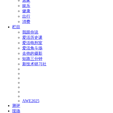
居家
娱乐
健康
出行
消费
栏目
我跟你说
爱活历史课
爱活电刑室
爱活角斗场
去他的摄影
短路三分钟
新技术研习社
AWE2025
测评
现场