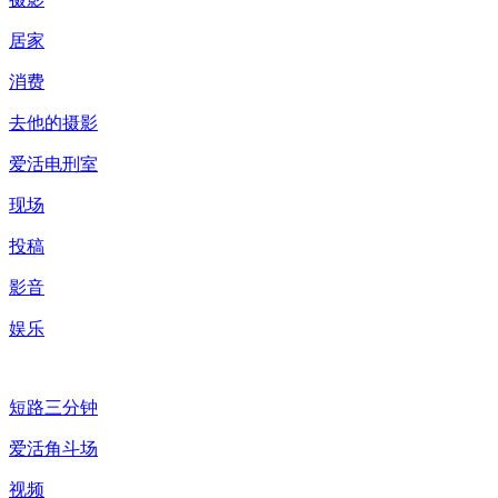
居家
消费
去他的摄影
爱活电刑室
现场
投稿
影音
娱乐
短路三分钟
爱活角斗场
视频