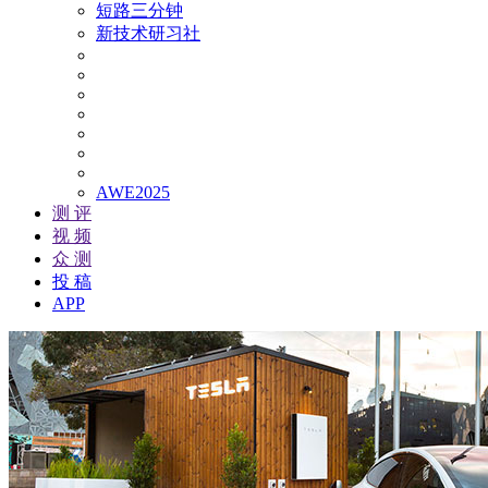
短路三分钟
新技术研习社
AWE2025
测 评
视 频
众 测
投 稿
APP