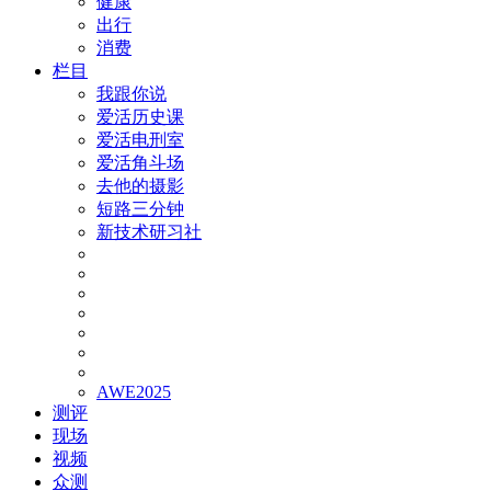
健康
出行
消费
栏目
我跟你说
爱活历史课
爱活电刑室
爱活角斗场
去他的摄影
短路三分钟
新技术研习社
AWE2025
测评
现场
视频
众测