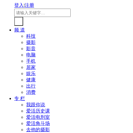
登入
|
注册
频 道
科技
摄影
影音
电脑
手机
居家
娱乐
健康
出行
消费
专 栏
我跟你说
爱活历史课
爱活电刑室
爱活角斗场
去他的摄影