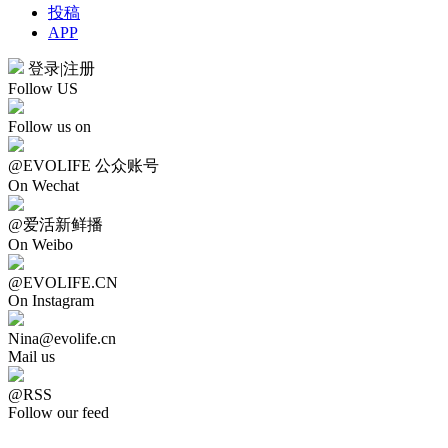
投稿
APP
登录
|
注册
Follow US
Follow us on
@EVOLIFE 公众账号
On Wechat
@爱活新鲜播
On Weibo
@EVOLIFE.CN
On Instagram
Nina@evolife.cn
Mail us
@RSS
Follow our feed