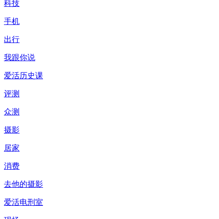
科技
手机
出行
我跟你说
爱活历史课
评测
众测
摄影
居家
消费
去他的摄影
爱活电刑室