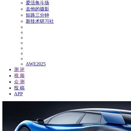
爱活角斗场
去他的摄影
短路三分钟
新技术研习社
AWE2025
测 评
视 频
众 测
投 稿
APP