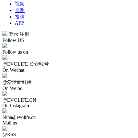
视频
众测
投稿
APP
登录
|
注册
Follow US
Follow us on
@EVOLIFE 公众账号
On Wechat
@爱活新鲜播
On Weibo
@EVOLIFE.CN
On Instagram
Nina@evolife.cn
Mail us
@RSS