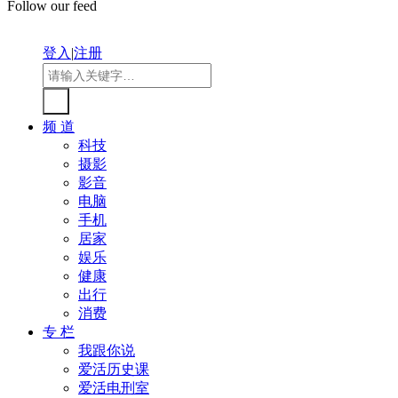
Follow our feed
登入
|
注册
频 道
科技
摄影
影音
电脑
手机
居家
娱乐
健康
出行
消费
专 栏
我跟你说
爱活历史课
爱活电刑室