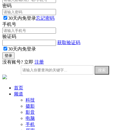
密码
30天内免登录
忘记密码
手机号
验证码
获取验证码
30天内免登录
没有账号? 立即
注册
首页
频道
科技
摄影
影音
电脑
手机