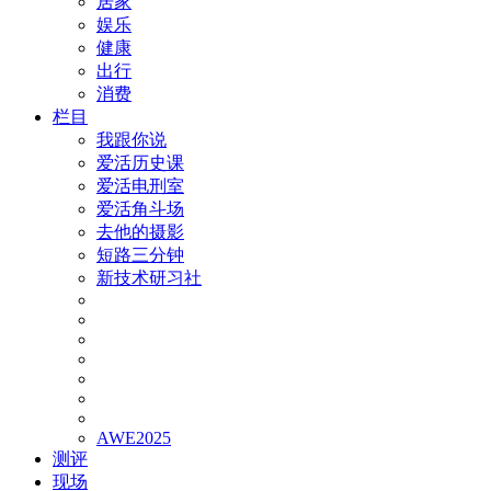
居家
娱乐
健康
出行
消费
栏目
我跟你说
爱活历史课
爱活电刑室
爱活角斗场
去他的摄影
短路三分钟
新技术研习社
AWE2025
测评
现场