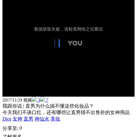
2017/11/29 视频
3
7
我跟你说 | 直男为什么搞不懂这些化妆品？
今天我们不谈口红，还有哪些让直男猜不出售价的女神用品
Dior
女神
直男
神仙水
美妆
0
分享至:
了解更多