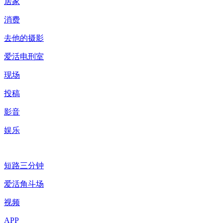
居家
消费
去他的摄影
爱活电刑室
现场
投稿
影音
娱乐
短路三分钟
爱活角斗场
视频
APP