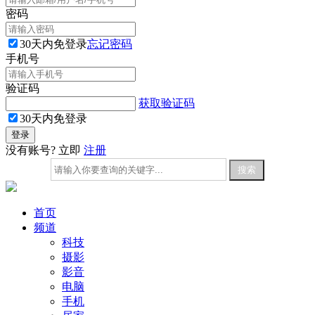
密码
30天内免登录
忘记密码
手机号
验证码
获取验证码
30天内免登录
没有账号? 立即
注册
首页
频道
科技
摄影
影音
电脑
手机