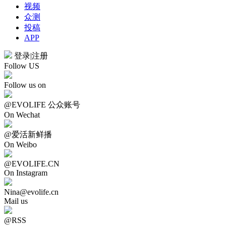
视频
众测
投稿
APP
登录
|
注册
Follow US
Follow us on
@EVOLIFE 公众账号
On Wechat
@爱活新鲜播
On Weibo
@EVOLIFE.CN
On Instagram
Nina@evolife.cn
Mail us
@RSS