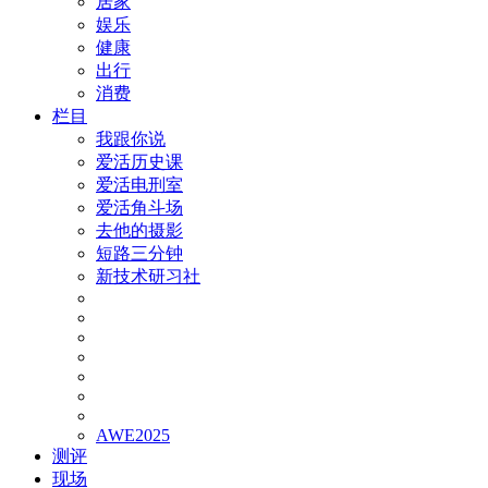
居家
娱乐
健康
出行
消费
栏目
我跟你说
爱活历史课
爱活电刑室
爱活角斗场
去他的摄影
短路三分钟
新技术研习社
AWE2025
测评
现场