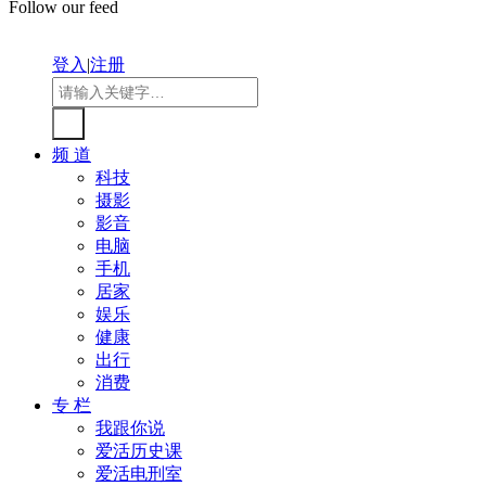
Follow our feed
登入
|
注册
频 道
科技
摄影
影音
电脑
手机
居家
娱乐
健康
出行
消费
专 栏
我跟你说
爱活历史课
爱活电刑室