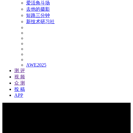
爱活角斗场
去他的摄影
短路三分钟
新技术研习社
AWE2025
测 评
视 频
众 测
投 稿
APP