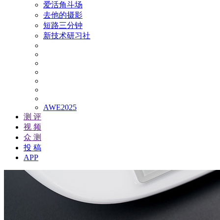
爱活角斗场
去他的摄影
短路三分钟
新技术研习社
AWE2025
测 评
视 频
众 测
投 稿
APP