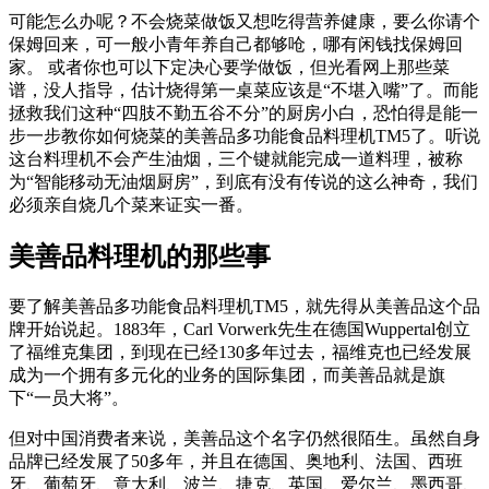
可能怎么办呢？不会烧菜做饭又想吃得营养健康，要么你请个
保姆回来，可一般小青年养自己都够呛，哪有闲钱找保姆回
家。 或者你也可以下定决心要学做饭，但光看网上那些菜
谱，没人指导，估计烧得第一桌菜应该是“不堪入嘴”了。而能
拯救我们这种“四肢不勤五谷不分”的厨房小白，恐怕得是能一
步一步教你如何烧菜的美善品多功能食品料理机TM5了。听说
这台料理机不会产生油烟，三个键就能完成一道料理，被称
为“智能移动无油烟厨房”，到底有没有传说的这么神奇，我们
必须亲自烧几个菜来证实一番。
美善品料理机的那些事
要了解美善品多功能食品料理机TM5，就先得从美善品这个品
牌开始说起。1883年，Carl Vorwerk先生在德国Wuppertal创立
了福维克集团，到现在已经130多年过去，福维克也已经发展
成为一个拥有多元化的业务的国际集团，而美善品就是旗
下“一员大将”。
但对中国消费者来说，美善品这个名字仍然很陌生。虽然自身
品牌已经发展了50多年，并且在德国、奥地利、法国、西班
牙、葡萄牙、意大利、波兰、捷克、英国、爱尔兰、墨西哥、