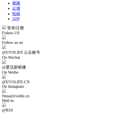
视频
众测
投稿
APP
登录
|
注册
Follow US
Follow us on
@EVOLIFE 公众账号
On Wechat
@爱活新鲜播
On Weibo
@EVOLIFE.CN
On Instagram
Nina@evolife.cn
Mail us
@RSS