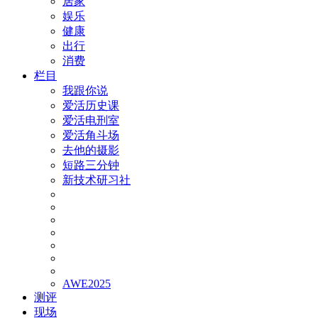
居家
娱乐
健康
出行
消费
栏目
我跟你说
爱活历史课
爱活电刑室
爱活角斗场
去他的摄影
短路三分钟
新技术研习社
AWE2025
测评
现场