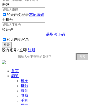
密码
30天内免登录
忘记密码
手机号
验证码
获取验证码
30天内免登录
没有账号? 立即
注册
首页
频道
科技
摄影
影音
电脑
手机