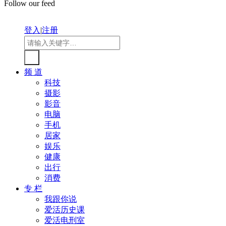
Follow our feed
登入
|
注册
频 道
科技
摄影
影音
电脑
手机
居家
娱乐
健康
出行
消费
专 栏
我跟你说
爱活历史课
爱活电刑室