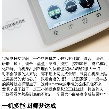
12项烹饪功能融于一个料理机内，包括有秤重、混合、切碎、
研磨、揉面、调合、蒸煮、烹煮、搅打、控制加热、搅拌和乳
化功能。而机身占据料理台的位置也就比A4纸稍微大一点。
对不会做饭的人来说，都不用上网去找食谱，只需在机身上贴
上美善品的食谱芯片，跟着食谱的指引，按图索骥，一桌丰盛
的菜肴就这样诞生了！这种Amazing的事情怎么能忍住不来一
发呢？说干就干，反正小编我也是从没正经烧过一顿饭的人，
正好看看美善品到底能不能让一个厨房小白摇身变成新厨神？
一机多能 厨师梦达成