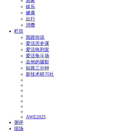
居家
娱乐
健康
出行
消费
栏目
我跟你说
爱活历史课
爱活电刑室
爱活角斗场
去他的摄影
短路三分钟
新技术研习社
AWE2025
测评
现场