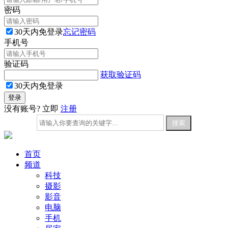
密码
30天内免登录
忘记密码
手机号
验证码
获取验证码
30天内免登录
没有账号? 立即
注册
首页
频道
科技
摄影
影音
电脑
手机