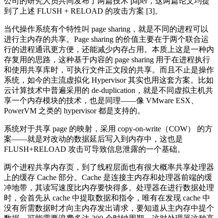
公司的研究人员共同发布了两篇技术 paper，这两篇论文均提
到了上述 FLUSH + RELOAD 的攻击方案 [3]。
当代操作系统有个特性叫 page sharing，就是不同的进程可以
进行主内存的共享。Page sharing 的价值主要在于两个联合运
行的进程通讯更方便，还能减少内存占用。本质上这是一种内
存复用的思路，这种基于内容的 page sharing 用于在进程执行
和使用共享库时，可执行文件正文段的共享。而且不止是操作
系统，如今的主流虚拟化 Hypervisor 其实也用这套方案。比如
云计算技术中普遍采用的 de-duplication，就是不同虚拟主机共
享一个内存模块的技术，也是同理——像 VMware ESX、
PowerVM 之类的 hypervisor 都是支持的。
系统对于共享 page 的映射，采用 copy-on-write（COW） 的方
案——就是对改动的数据延后写入到内存中，这也是
FLUSH+RELOAD 攻击可导致信息泄露的一个基础。
两个进程共享内存页，到了线程层面也有很大概率共享处理器
上的缓存 Cache 部分。Cache 是连接主内存和处理器前端的缓
冲地带，其读写速度比内存要快得多。处理器在进行数据处理
时，会首先从 cache 中提取数据和指令，唯有在发现 cache 中
没有所需数据时才向主内存发出请求，要知道从主内存中提个