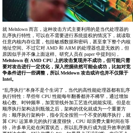
就 Meltdown 而言，这种攻击方式主要利用的是当代处理器的
乱序执行特性，可以在不需要进行系统提权的情况下，就读取
任意内核内存位置，包括敏感数据和密码，甚至拿下整个内核
地址空间。不过它对 AMD 和 ARM 的处理器也是无效的，但
原因似乎并不像上面这样。研究人员在 paper 中提到[6]，
Meltdown 在 AMD CPU 上的攻击复现并不成功，但可能只需
要对攻击进行一定优化，深入挖掘依然可能会成功，比如对竞
争条件进行一些调整，所以 Meldown 攻击或许也并不仅限于
Intel。
“乱序执行”本身不是个生词了，当代的高性能处理器都有乱序
执行特性：早些年 CPU 性能每年翻番都并不稀罕，通过增加
核心数、时钟频率，加宽管线外加工艺迭代就能实现。但是在
顺序执行架构达到瓶颈之后，架构的优化就成为一个重要方
向：顺序执行架构中，指令完全按照一个不变的顺序执行，就
算 CPU 运算单元的执行速度很快，CPU 却浪费大量时间在等
待，许多单元处在闲置状态，所以乱序执行成为提升效率的重