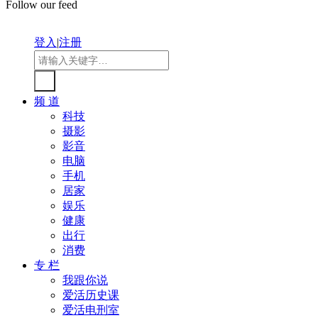
Follow our feed
登入
|
注册
频 道
科技
摄影
影音
电脑
手机
居家
娱乐
健康
出行
消费
专 栏
我跟你说
爱活历史课
爱活电刑室