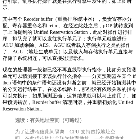
行引擎。乱序执行操作就是在执行引擎中发生的，如上图所
示。
其中有个 Reorder buffer（重新排序缓冲器），负责寄存器分
配、寄存器重命名和 retire。在经过此处之后，μOP 就转发到
了上面提到的 Unified Reservation Station，此处对操作进行排
序，排队完了就可以发往执行单元了；执行单元就能进行
ALU 加减乘除、AES、AGU 或者载入存储执行之类的操作
了。AGU（地址生成单元）以及载入与存储执行单元直接与
存储子系统相连，可以直接处理请求。
现在的处理器一般都已经不再直线型执行指令，比如分支预测
单元可以猜测接下来该执行什么指令——分支预测器在某个 if
then 语句中的条件语句还没有判断之前，就已经开始预测其中
的分支运行结果了。在这条线路上，那些没有依赖关系的指令
可以先执行，如果预测正确，运算结果就可以马上使用了。如
果预测错误，Reorder buffer 清理回滚，并重新初始化 Unified
Reservation Station。
选读：有关地址空间（可略过）
为了让进程彼此间隔离，CPU 支持虚拟地址空
间，在此虚拟地址会转为物理地址。一个虚拟地址