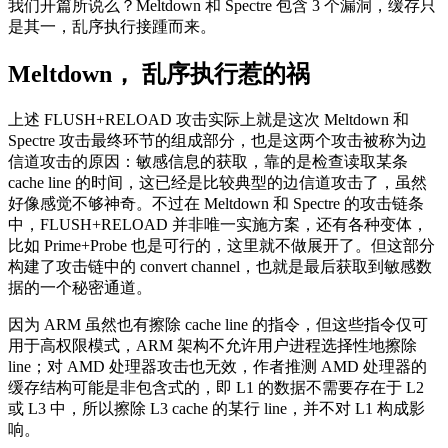
我们开篇所说么？Meltdown 和 Spectre 包含 3 个漏洞，缓存只
是其一，乱序执行接踵而来。
Meltdown， 乱序执行惹的祸
上述 FLUSH+RELOAD 攻击实际上就是这次 Meltdown 和
Spectre 攻击最终环节的组成部分，也是这两个攻击被称为边
信道攻击的原因：敏感信息的获取，靠的是检查读取某条
cache line 的时间，这已经是比较典型的边信道攻击了，虽然
好像感觉不够神奇。不过在 Meltdown 和 Spectre 的攻击链条
中，FLUSH+RELOAD 并非唯一实施方案，还有各种变体，
比如 Prime+Probe 也是可行的，这里就不做展开了。但这部分
构建了攻击链中的 convert channel，也就是最后获取到敏感数
据的一个秘密通道。
因为 ARM 虽然也有擦除 cache line 的指令，但这些指令仅可
用于高权限模式，ARM 架构不允许用户进程选择性地擦除
line；对 AMD 处理器攻击也无效，作者推测 AMD 处理器的
缓存结构可能是非包含式的，即 L1 的数据不需要存在于 L2
或 L3 中，所以擦除 L3 cache 的某行 line，并不对 L1 构成影
响。