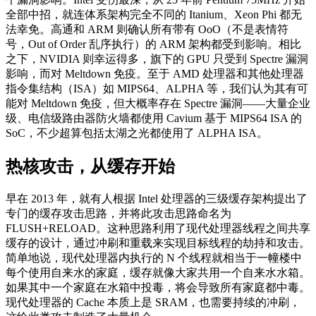
全部中招，就连体系架构完全不同的 Itanium、Xeon Phi 都无
法幸免。高通和 ARM 则确认所有带有 OoO（不是表情符
号，Out of Order 乱序执行）的 ARM 架构都受到影响。相比
之下，NVIDIA 则幸运得多，旗下的 GPU 只受到 Spectre 漏洞
影响，而对 Meltdown 免疫。至于 AMD 处理器和其他处理器
指令集结构（ISA）如 MIPS64、ALPHA 等，我们认为其有可
能对 Meltdown 免疫，但大概率存在 Spectre 漏洞——大量企业
级、电信级路由器防火墙都使用 Cavium 基于 MIPS64 ISA 的
SoC，不少超算包括太湖之光都使用了 ALPHA ISA。
热核攻击，从缓存开始
早在 2013 年，就有人根据 Intel 处理器的三级缓存架构提出了
专门的缓存攻击思路，并将此攻击思路命名为
FLUSH+RELOAD。这种思路利用了现代处理器线程之间共享
缓存的设计，通过冲刷和重载来实现目标线程的劫持和攻击。
简单地说，现代处理器内执行的 N 个线程就相当于一幢楼中
每个使用自来水的家庭，缓存就像大家共用一个自来水水箱。
如果其中一个家庭在水箱中投毒，将会导致所有家庭都中毒。
现代处理器的 Cache 本质上是 SRAM，也需要持续的冲刷，