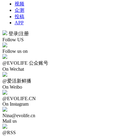
视频
众测
投稿
APP
登录
|
注册
Follow US
Follow us on
@EVOLIFE 公众账号
On Wechat
@爱活新鲜播
On Weibo
@EVOLIFE.CN
On Instagram
Nina@evolife.cn
Mail us
@RSS