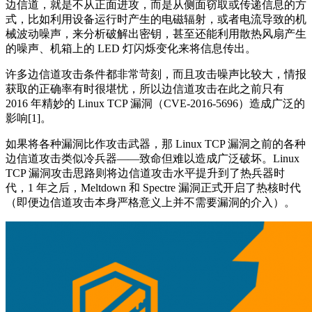
边信道，就是不从正面进攻，而是从侧面窃取或传递信息的方
式，比如利用设备运行时产生的电磁辐射，或者电流导致的机
械波动噪声，来分析破解出密钥，甚至还能利用散热风扇产生
的噪声、机箱上的 LED 灯闪烁变化来将信息传出。
许多边信道攻击条件都非常苛刻，而且攻击噪声比较大，情报
获取的正确率有时很堪忧，所以边信道攻击在此之前只有
2016 年精妙的 Linux TCP 漏洞（CVE-2016-5696）造成广泛的
影响[1]。
如果将各种漏洞比作攻击武器，那 Linux TCP 漏洞之前的各种
边信道攻击类似冷兵器——致命但难以造成广泛破坏。Linux
TCP 漏洞攻击思路则将边信道攻击水平提升到了热兵器时
代，1 年之后，Meltdown 和 Spectre 漏洞正式开启了热核时代
（即便边信道攻击本身严格意义上并不需要漏洞的介入）。