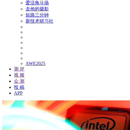
爱活角斗场
去他的摄影
短路三分钟
新技术研习社
AWE2025
测 评
视 频
众 测
投 稿
APP