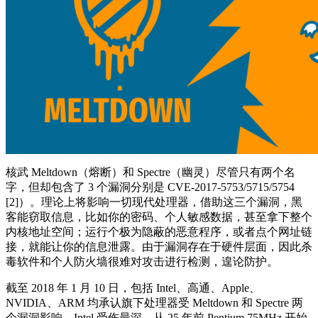
核武 Meltdown（熔断）和 Spectre（幽灵）尽管只有两个名
字，但却包含了 3 个漏洞分别是 CVE-2017-5753/5715/5754
[2]）。理论上将影响一切现代处理器，借助这三个漏洞，黑
客能窃取信息，比如你的密码、个人敏感数据，甚至拿下整个
内核地址空间；运行个极为隐蔽的恶意程序，或者点个网址链
接，就能让你的信息泄露。由于漏洞存在于硬件层面，因此杀
毒软件和个人防火墙很难对攻击进行检测，遑论防护。
截至 2018 年 1 月 10 日，包括 Intel、高通、Apple、
NVIDIA、ARM 均承认旗下处理器受 Meltdown 和 Spectre 两
个漏洞影响。Intel 受伤最深，从 25 年前 Pentium 75MHz 开始