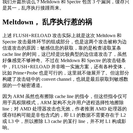
我们开篇所说么？Meltdown 和 Spectre 包含 3 个漏洞，缓存只
是其一，乱序执行接踵而来。
Meltdown， 乱序执行惹的祸
上述 FLUSH+RELOAD 攻击实际上就是这次 Meltdown 和
Spectre 攻击最终环节的组成部分，也是这两个攻击被称为边
信道攻击的原因：敏感信息的获取，靠的是检查读取某条
cache line 的时间，这已经是比较典型的边信道攻击了，虽然
好像感觉不够神奇。不过在 Meltdown 和 Spectre 的攻击链条
中，FLUSH+RELOAD 并非唯一实施方案，还有各种变体，
比如 Prime+Probe 也是可行的，这里就不做展开了。但这部分
构建了攻击链中的 convert channel，也就是最后获取到敏感数
据的一个秘密通道。
因为 ARM 虽然也有擦除 cache line 的指令，但这些指令仅可
用于高权限模式，ARM 架构不允许用户进程选择性地擦除
line；对 AMD 处理器攻击也无效，作者推测 AMD 处理器的
缓存结构可能是非包含式的，即 L1 的数据不需要存在于 L2
或 L3 中，所以擦除 L3 cache 的某行 line，并不对 L1 构成影
响。