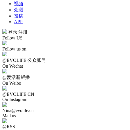
视频
众测
投稿
APP
登录
|
注册
Follow US
Follow us on
@EVOLIFE 公众账号
On Wechat
@爱活新鲜播
On Weibo
@EVOLIFE.CN
On Instagram
Nina@evolife.cn
Mail us
@RSS