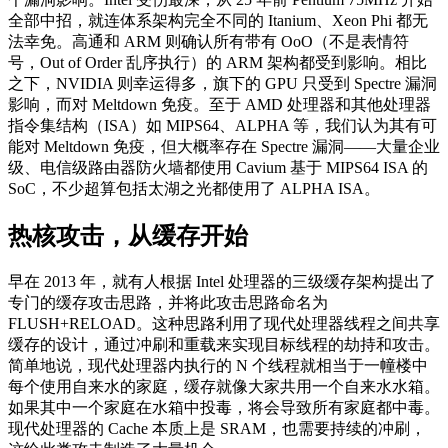
全部中招，就连体系架构完全不同的 Itanium、Xeon Phi 都无
法幸免。高通和 ARM 则确认所有带有 OoO（不是表情符
号，Out of Order 乱序执行）的 ARM 架构都受到影响。相比
之下，NVIDIA 则幸运得多，旗下的 GPU 只受到 Spectre 漏洞
影响，而对 Meltdown 免疫。至于 AMD 处理器和其他处理器
指令集结构（ISA）如 MIPS64、ALPHA 等，我们认为其有可
能对 Meltdown 免疫，但大概率存在 Spectre 漏洞——大量企业
级、电信级路由器防火墙都使用 Cavium 基于 MIPS64 ISA 的
SoC，不少超算包括太湖之光都使用了 ALPHA ISA。
热核攻击，从缓存开始
早在 2013 年，就有人根据 Intel 处理器的三级缓存架构提出了
专门的缓存攻击思路，并将此攻击思路命名为
FLUSH+RELOAD。这种思路利用了现代处理器线程之间共享
缓存的设计，通过冲刷和重载来实现目标线程的劫持和攻击。
简单地说，现代处理器内执行的 N 个线程就相当于一幢楼中
每个使用自来水的家庭，缓存就像大家共用一个自来水水箱。
如果其中一个家庭在水箱中投毒，将会导致所有家庭都中毒。
现代处理器的 Cache 本质上是 SRAM，也需要持续的冲刷，