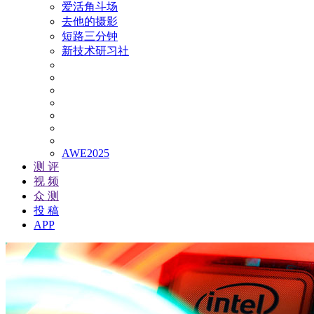
爱活角斗场
去他的摄影
短路三分钟
新技术研习社
AWE2025
测 评
视 频
众 测
投 稿
APP