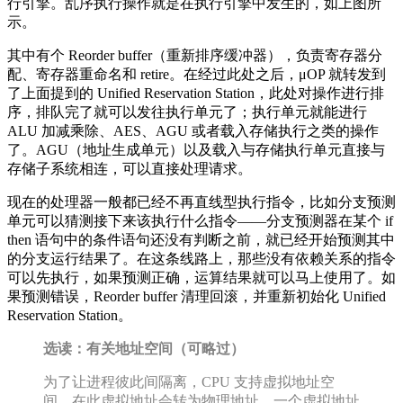
行引擎。乱序执行操作就是在执行引擎中发生的，如上图所
示。
其中有个 Reorder buffer（重新排序缓冲器），负责寄存器分
配、寄存器重命名和 retire。在经过此处之后，μOP 就转发到
了上面提到的 Unified Reservation Station，此处对操作进行排
序，排队完了就可以发往执行单元了；执行单元就能进行
ALU 加减乘除、AES、AGU 或者载入存储执行之类的操作
了。AGU（地址生成单元）以及载入与存储执行单元直接与
存储子系统相连，可以直接处理请求。
现在的处理器一般都已经不再直线型执行指令，比如分支预测
单元可以猜测接下来该执行什么指令——分支预测器在某个 if
then 语句中的条件语句还没有判断之前，就已经开始预测其中
的分支运行结果了。在这条线路上，那些没有依赖关系的指令
可以先执行，如果预测正确，运算结果就可以马上使用了。如
果预测错误，Reorder buffer 清理回滚，并重新初始化 Unified
Reservation Station。
选读：有关地址空间（可略过）
为了让进程彼此间隔离，CPU 支持虚拟地址空
间，在此虚拟地址会转为物理地址。一个虚拟地址