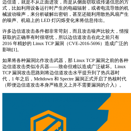
边信道，就是不从正面进攻，而是从侧面窃取或传递信息的方
式，比如利用设备运行时产生的电磁辐射，或者电流导致的机
械波动噪声，来分析破解出密钥，甚至还能利用散热风扇产生
的噪声、机箱上的 LED 灯闪烁变化来将信息传出。
许多边信道攻击条件都非常苛刻，而且攻击噪声比较大，情报
获取的正确率有时很堪忧，所以边信道攻击在此之前只有
2016 年精妙的 Linux TCP 漏洞（CVE-2016-5696）造成广泛的
影响[1]。
如果将各种漏洞比作攻击武器，那 Linux TCP 漏洞之前的各种
边信道攻击类似冷兵器——致命但难以造成广泛破坏。Linux
TCP 漏洞攻击思路则将边信道攻击水平提升到了热兵器时
代，1 年之后，Meltdown 和 Spectre 漏洞正式开启了热核时代
（即便边信道攻击本身严格意义上并不需要漏洞的介入）。