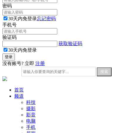
密码
30天内免登录
忘记密码
手机号
验证码
获取验证码
30天内免登录
没有账号? 立即
注册
首页
频道
科技
摄影
影音
电脑
手机