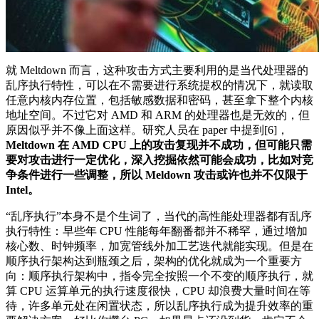
就 Meltdown 而言，这种攻击方式主要利用的是当代处理器的
乱序执行特性，可以在不需要进行系统提权的情况下，就读取
任意内核内存位置，包括敏感数据和密码，甚至拿下整个内核
地址空间。不过它对 AMD 和 ARM 的处理器也是无效的，但
原因似乎并不像上面这样。研究人员在 paper 中提到[6]，
Meltdown 在 AMD CPU 上的攻击复现并不成功，但可能只需
要对攻击进行一定优化，深入挖掘依然可能会成功，比如对竞
争条件进行一些调整，所以 Meldown 攻击或许也并不仅限于
Intel。
“乱序执行”本身不是个生词了，当代的高性能处理器都有乱序
执行特性：早些年 CPU 性能每年翻番都并不稀罕，通过增加
核心数、时钟频率，加宽管线外加工艺迭代就能实现。但是在
顺序执行架构达到瓶颈之后，架构的优化就成为一个重要方
向：顺序执行架构中，指令完全按照一个不变的顺序执行，就
算 CPU 运算单元的执行速度很快，CPU 却浪费大量时间在等
待，许多单元处在闲置状态，所以乱序执行成为提升效率的重