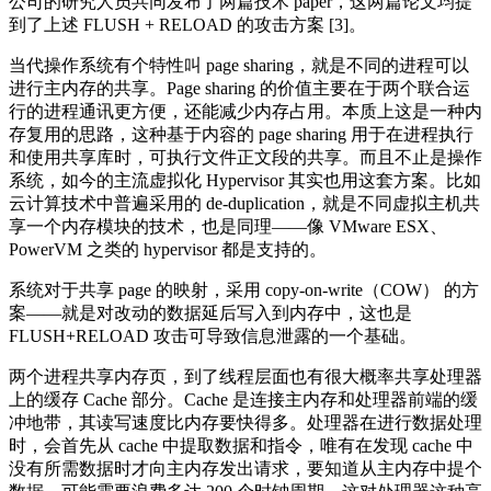
公司的研究人员共同发布了两篇技术 paper，这两篇论文均提
到了上述 FLUSH + RELOAD 的攻击方案 [3]。
当代操作系统有个特性叫 page sharing，就是不同的进程可以
进行主内存的共享。Page sharing 的价值主要在于两个联合运
行的进程通讯更方便，还能减少内存占用。本质上这是一种内
存复用的思路，这种基于内容的 page sharing 用于在进程执行
和使用共享库时，可执行文件正文段的共享。而且不止是操作
系统，如今的主流虚拟化 Hypervisor 其实也用这套方案。比如
云计算技术中普遍采用的 de-duplication，就是不同虚拟主机共
享一个内存模块的技术，也是同理——像 VMware ESX、
PowerVM 之类的 hypervisor 都是支持的。
系统对于共享 page 的映射，采用 copy-on-write（COW） 的方
案——就是对改动的数据延后写入到内存中，这也是
FLUSH+RELOAD 攻击可导致信息泄露的一个基础。
两个进程共享内存页，到了线程层面也有很大概率共享处理器
上的缓存 Cache 部分。Cache 是连接主内存和处理器前端的缓
冲地带，其读写速度比内存要快得多。处理器在进行数据处理
时，会首先从 cache 中提取数据和指令，唯有在发现 cache 中
没有所需数据时才向主内存发出请求，要知道从主内存中提个