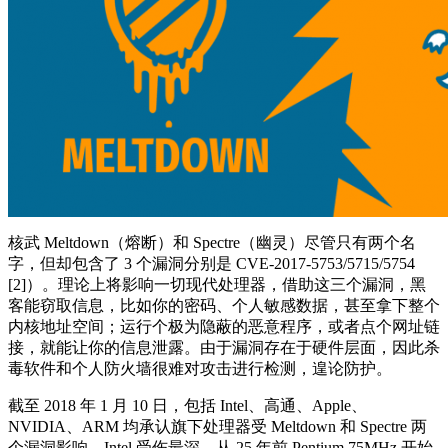
核武 Meltdown（熔断）和 Spectre（幽灵）尽管只有两个名
字，但却包含了 3 个漏洞分别是 CVE-2017-5753/5715/5754
[2]）。理论上将影响一切现代处理器，借助这三个漏洞，黑
客能窃取信息，比如你的密码、个人敏感数据，甚至拿下整个
内核地址空间；运行个极为隐蔽的恶意程序，或者点个网址链
接，就能让你的信息泄露。由于漏洞存在于硬件层面，因此杀
毒软件和个人防火墙很难对攻击进行检测，遑论防护。
截至 2018 年 1 月 10 日，包括 Intel、高通、Apple、
NVIDIA、ARM 均承认旗下处理器受 Meltdown 和 Spectre 两
个漏洞影响。Intel 受伤最深，从 25 年前 Pentium 75MHz 开始