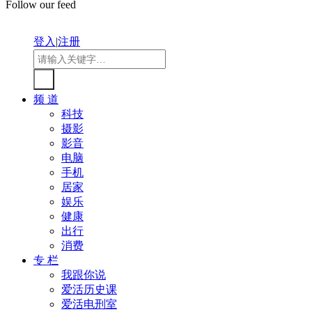
Follow our feed
登入
|
注册
频 道
科技
摄影
影音
电脑
手机
居家
娱乐
健康
出行
消费
专 栏
我跟你说
爱活历史课
爱活电刑室