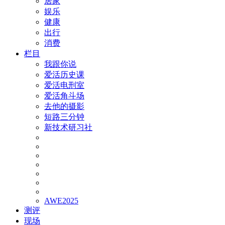
居家
娱乐
健康
出行
消费
栏目
我跟你说
爱活历史课
爱活电刑室
爱活角斗场
去他的摄影
短路三分钟
新技术研习社
AWE2025
测评
现场