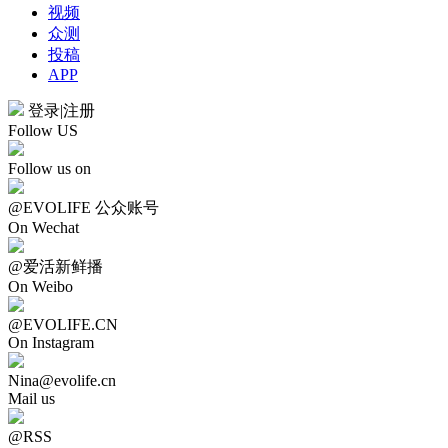
视频
众测
投稿
APP
登录
|
注册
Follow US
Follow us on
@EVOLIFE 公众账号
On Wechat
@爱活新鲜播
On Weibo
@EVOLIFE.CN
On Instagram
Nina@evolife.cn
Mail us
@RSS