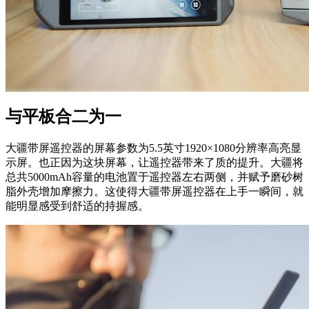
与平板合二为一
大疆带屏遥控器的屏幕参数为5.5英寸1920×1080分辨率高亮显
示屏。也正因为这块屏幕，让遥控器带来了质的提升。大疆将
总共5000mAh容量的电池置于遥控器左右两侧，并赋予磨砂树
脂外壳增加摩擦力。这使得大疆带屏遥控器在上手一瞬间，就
能明显感受到舒适的持握感。