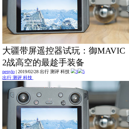
大疆带屏遥控器试玩：御MAVIC
2战高空的最趁手装备
penylo
|
2019/02/28 出行 测评 科技
3
5
出行 测评 科技