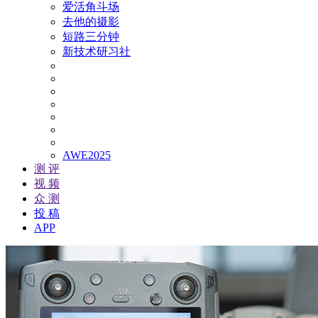
爱活角斗场
去他的摄影
短路三分钟
新技术研习社
AWE2025
测 评
视 频
众 测
投 稿
APP