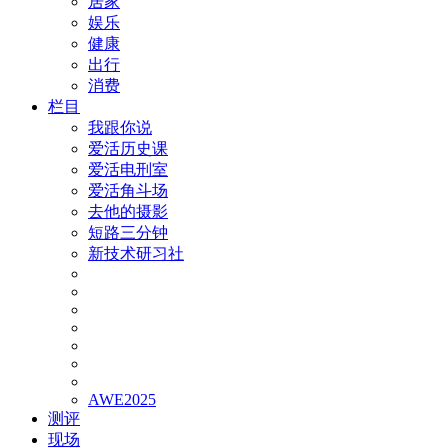
居家
娱乐
健康
出行
消费
栏目
我跟你说
爱活历史课
爱活电刑室
爱活角斗场
去他的摄影
短路三分钟
新技术研习社
AWE2025
测评
现场