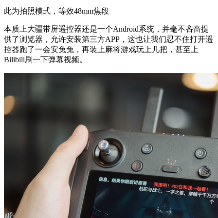
此为拍照模式，等效48mm焦段
本质上大疆带屏遥控器还是一个Android系统，并毫不吝啬提
供了浏览器，允许安装第三方APP，这也让我们忍不住打开遥
控器跑了一会安兔兔，再装上麻将游戏玩上几把，甚至上
Bilibili刷一下弹幕视频。