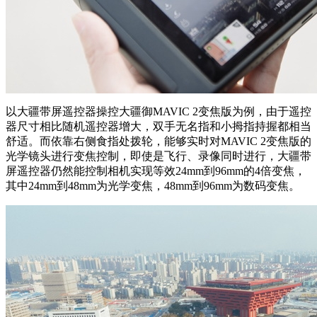
以大疆带屏遥控器操控大疆御MAVIC 2变焦版为例，由于遥控
器尺寸相比随机遥控器增大，双手无名指和小拇指持握都相当
舒适。而依靠右侧食指处拨轮，能够实时对MAVIC 2变焦版的
光学镜头进行变焦控制，即使是飞行、录像同时进行，大疆带
屏遥控器仍然能控制相机实现等效24mm到96mm的4倍变焦，
其中24mm到48mm为光学变焦，48mm到96mm为数码变焦。