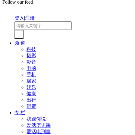
Follow our feed
登入
|
注册
频 道
科技
摄影
影音
电脑
手机
居家
娱乐
健康
出行
消费
专 栏
我跟你说
爱活历史课
爱活电刑室