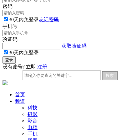
密码
30天内免登录
忘记密码
手机号
验证码
获取验证码
30天内免登录
没有账号? 立即
注册
首页
频道
科技
摄影
影音
电脑
手机