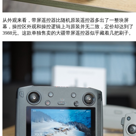
从外观来看，带屏遥控器比随机原装遥控器多出了一整块屏
幕，操控区外观和操控逻辑上与原装并无二致，定价却达到了
3988元。这款单独售卖的大疆带屏遥控器似乎藏着几把刷子。