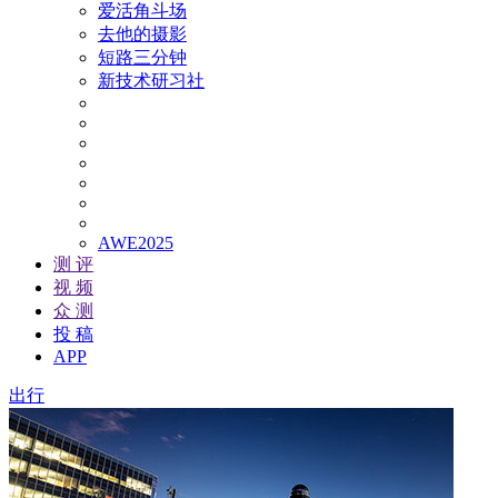
爱活角斗场
去他的摄影
短路三分钟
新技术研习社
AWE2025
测 评
视 频
众 测
投 稿
APP
出行