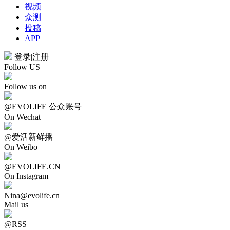
视频
众测
投稿
APP
登录
|
注册
Follow US
Follow us on
@EVOLIFE 公众账号
On Wechat
@爱活新鲜播
On Weibo
@EVOLIFE.CN
On Instagram
Nina@evolife.cn
Mail us
@RSS