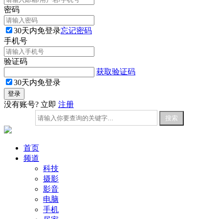
密码
30天内免登录
忘记密码
手机号
验证码
获取验证码
30天内免登录
没有账号? 立即
注册
首页
频道
科技
摄影
影音
电脑
手机