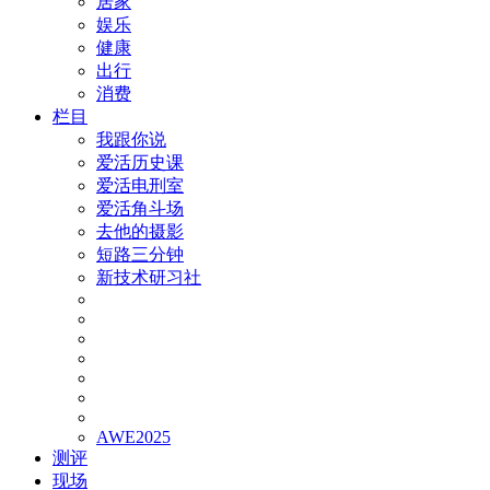
居家
娱乐
健康
出行
消费
栏目
我跟你说
爱活历史课
爱活电刑室
爱活角斗场
去他的摄影
短路三分钟
新技术研习社
AWE2025
测评
现场