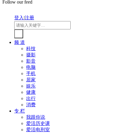
Follow our feed
登入
|
注册
频 道
科技
摄影
影音
电脑
手机
居家
娱乐
健康
出行
消费
专 栏
我跟你说
爱活历史课
爱活电刑室