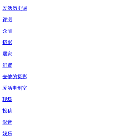
爱活历史课
评测
众测
摄影
居家
消费
去他的摄影
爱活电刑室
现场
投稿
影音
娱乐