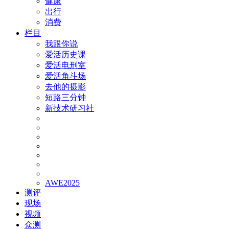
健康
出行
消费
栏目
我跟你说
爱活历史课
爱活电刑室
爱活角斗场
去他的摄影
短路三分钟
新技术研习社
AWE2025
测评
现场
视频
众测