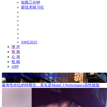
短路三分钟
新技术研习社
AWE2025
测 评
视 频
众 测
投 稿
APP
勇闯城中村：极氪7X喜迎7.2大版本OTA
智电车评
2026-07-05 22:03:56
最有性价比的特斯拉，其实是Model 3 Performance高性能版