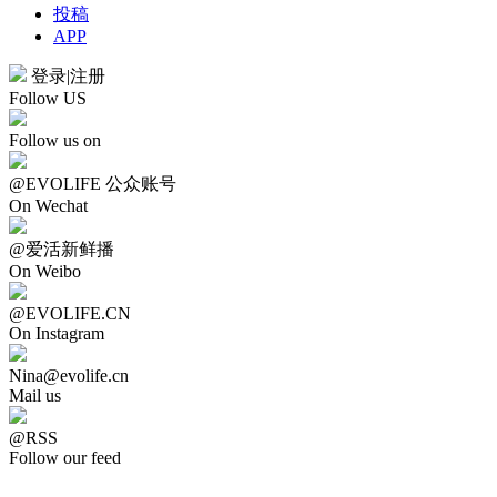
投稿
APP
登录
|
注册
Follow US
Follow us on
@EVOLIFE 公众账号
On Wechat
@爱活新鲜播
On Weibo
@EVOLIFE.CN
On Instagram
Nina@evolife.cn
Mail us
@RSS
Follow our feed