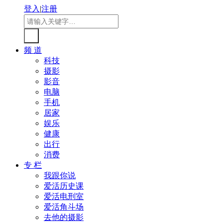
登入
|
注册
频 道
科技
摄影
影音
电脑
手机
居家
娱乐
健康
出行
消费
专 栏
我跟你说
爱活历史课
爱活电刑室
爱活角斗场
去他的摄影